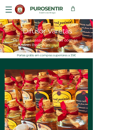
PUROSENTIR
Essências Braga
Difusor Varetas
Para uma casa perfumada com as
melhores essências
Portes grátis em compras superiores a 35€