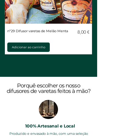
nº29 Difusor varetas de Melão Menta
Preço
nº28 Difusor varetas de
8,00 €
Adicionar ao carrinho
Porquê escolher os nosso
difusores de varetas feitos à mão?
100% Artesanal e Local
Produzido e envasado à mão, com uma seleção