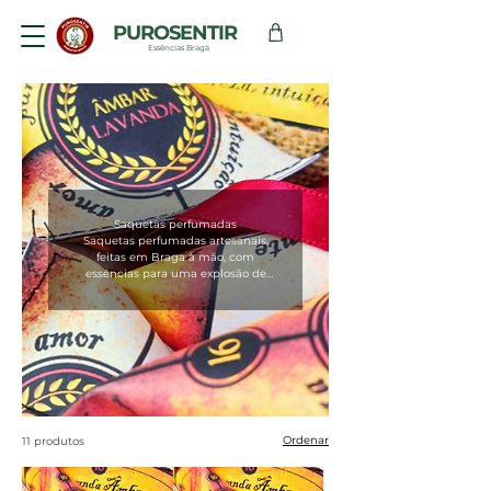
PUROSENTIR
Essências Braga
Saquetas perfumadas
Saquetas perfumadas artesanais,
feitas em Braga à mão, com
essências para uma explosão de
aroma.
Ordenar
11 produtos