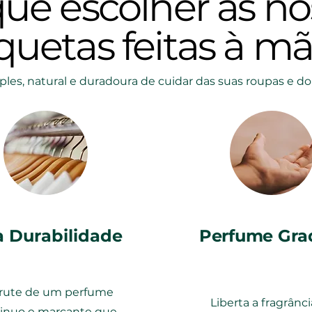
uê escolher as no
quetas feitas à m
les, natural e duradoura de cuidar
das suas roupas
e do
a Durabilidade
Perfume Gra
frute de um perfume
Liberta a fragrânc
inuo e marcante que