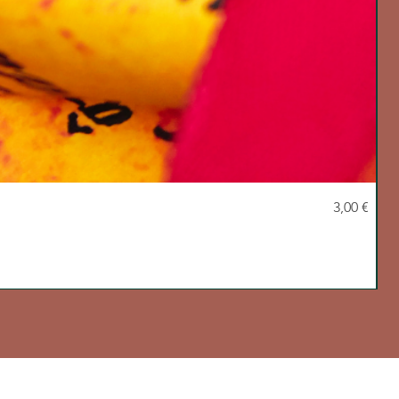
Preço
nº
3,00 €
Le