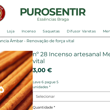
PUROSENTIR
Essências Braga
Loja
Incenso
Saquetas
Difusor Varetas
Me
ancia Âmbar - Renovação de força vital
nº 28 Incenso artesanal M
vital
Preço
3,00 €
Leve 6 pague 5
unidades
*
Selecionar
Quantidade
*