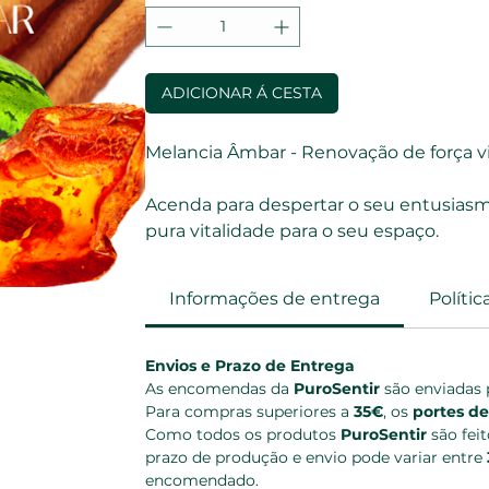
ADICIONAR Á CESTA
Melancia Âmbar - Renovação de força vi
Acenda para despertar o seu entusiasmo
pura vitalidade para o seu espaço.
Informações de entrega
Políti
Envios e Prazo de Entrega
As encomendas da 
PuroSentir
 são enviadas 
Para compras superiores a 
35€
, os 
portes de
Como todos os produtos 
PuroSentir
 são fei
prazo de produção e envio pode variar entre 
encomendado.