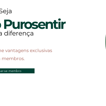
Seja
o
Purosentir
a diferença
he vantagens exclusivas
a membros.
nar-se membro