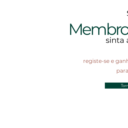
Membr
sinta 
registe-se e gan
par
Tor