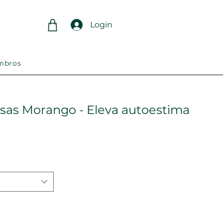
Login
mbros
osas Morango - Eleva autoestima