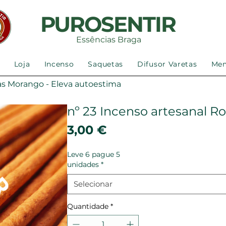
PUROSENTIR
Essências Braga
Loja
Incenso
Saquetas
Difusor Varetas
Me
as Morango - Eleva autoestima
nº 23 Incenso artesanal R
Preço
3,00 €
Leve 6 pague 5
unidades
*
Selecionar
Quantidade
*