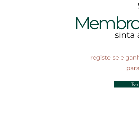
Membr
sinta 
registe-se e gan
par
Tor