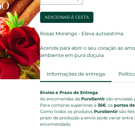
ADICIONAR Á CESTA
Rosas Morango - Eleva autoestima
Acenda para abrir o seu coração ao amo
ambiente em pura doçura.
Informações de entrega
Políti
Envios e Prazo de Entrega
As encomendas da 
PuroSentir
 são enviadas 
Para compras superiores a 
35€
, os 
portes de
Como todos os produtos 
PuroSentir
 são fei
prazo de produção e envio pode variar entre 
encomendado.