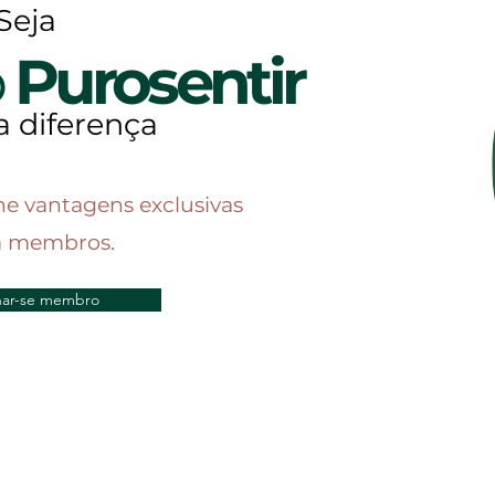
Seja
o
Purosentir
a diferença
he vantagens exclusivas
a membros.
nar-se membro