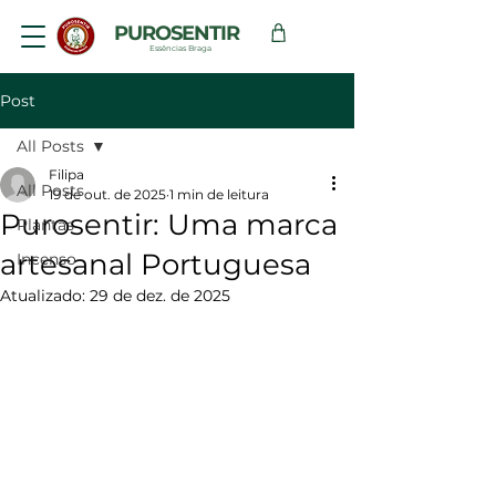
PUROSENTIR
Essências Braga
Post
All Posts
Filipa
All Posts
19 de out. de 2025
1 min de leitura
Purosentir: Uma marca
Plantas
artesanal Portuguesa
Incenso
Atualizado:
29 de dez. de 2025