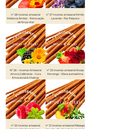
nº 28 Incenso artesanal
nº 27 Incenso artesanal Mirtilo
Melancia Âmbar - Renovação
Lavanda - Paz Psíquica
de força vital
Nº 26 – Incenso Artesanal
nº 23 Incenso artesanal Rosas
Amora Calêndula – Cura
Morango - Eleva autoestima
Emocional & Chakras
nº 22 Incenso artesanal
nº 21 Incenso artesanal Pêssego