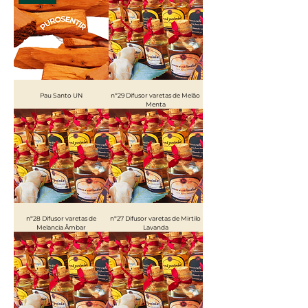
Pau Santo UN
nº29 Difusor varetas de Melão
Menta
nº28 Difusor varetas de
nº27 Difusor varetas de Mirtilo
Melancia Âmbar
Lavanda