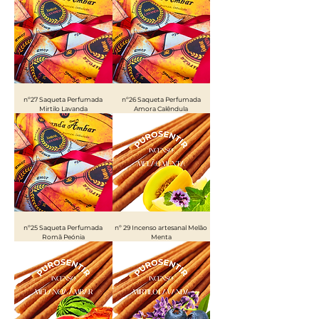
nº27 Saqueta Perfumada
nº26 Saqueta Perfumada
Mirtilo Lavanda
Amora Calêndula
nº25 Saqueta Perfumada
nº 29 Incenso artesanal Melão
Romã Peónia
Menta