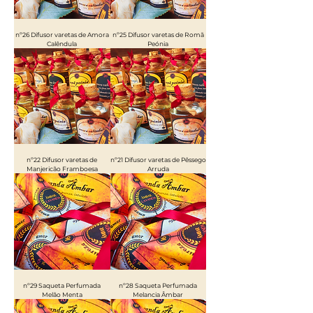
nº26 Difusor varetas de Amora
nº25 Difusor varetas de Romã
Calêndula
Peónia
nº22 Difusor varetas de
nº21 Difusor varetas de Pêssego
Manjericão Framboesa
Arruda
nº29 Saqueta Perfumada
nº28 Saqueta Perfumada
Melão Menta
Melancia Âmbar